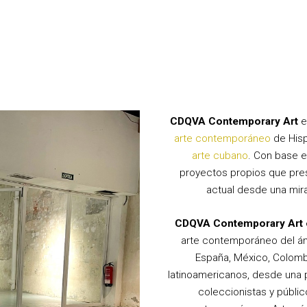
CDQVA Contemporary Art
e
arte contemporáneo
de Hisp
arte cubano
. Con base e
proyectos propios que pres
actual desde una mira
CDQVA Contemporary Art
arte contemporáneo del ám
España, México, Colomb
latinoamericanos, desde una p
coleccionistas y públic