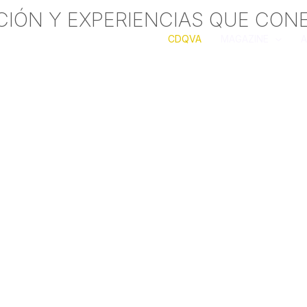
CIÓN Y EXPERIENCIAS QUE CON
CDQVA
MAGAZINE
A
, galería y colecci
ráneo de Hispan
España y Cuba