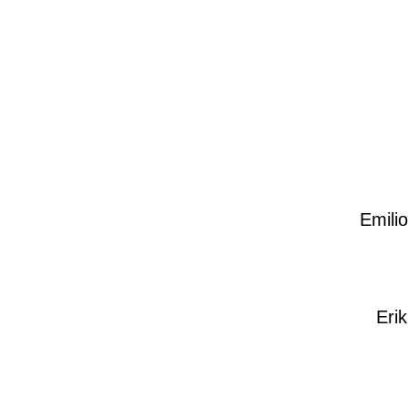
P
P
P
a
a
a
Emili
g
g
g
e
e
e
Erik